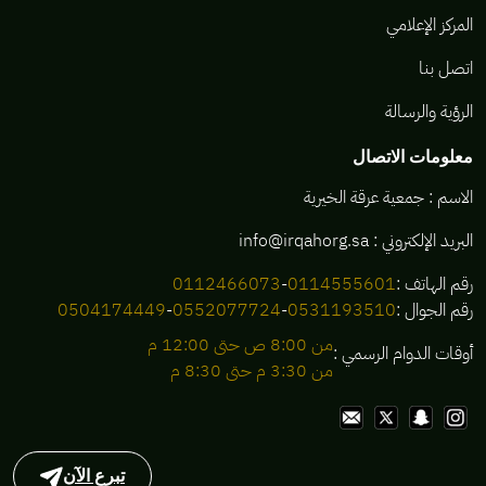
المركز الإعلامي
اتصل بنا
الرؤية والرسالة
معلومات الاتصال
الاسم : جمعية عرقة الخيرية
البريد الإلكتروني :
info@irqahorg.sa
رقم الهاتف :
0114555601
-
0112466073
رقم الجوال :
0531193510
-
0552077724
-
0504174449
من 8:00 ص حتى 12:00 م
أوقات الدوام الرسمي :
من 3:30 م حتى 8:30 م
تبرع الآن