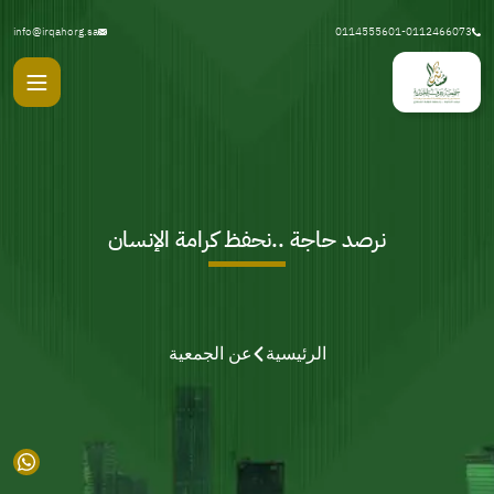
info@irqahorg.sa
0114555601-0112466073
نرصد حاجة ..نحفظ كرامة الإنسان
الرئيسية
عن الجمعية